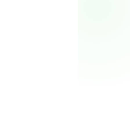
Preços
→
98%
Reembolso + seguro
Três semanas
FOUNDER'S HUB
Portfólio
Benefícios
Parceiros
Blog
98
%
Newsletter
↗
O-1, EB-1A, L-1, EB-2
NIW
Para empresas
O time