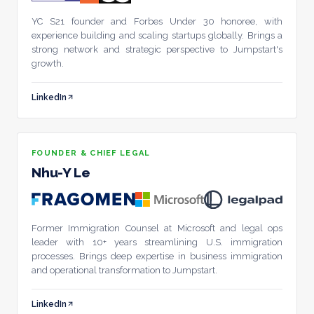
Entrar
YC S21 founder and Forbes Under 30 honoree, with
experience building and scaling startups globally. Brings a
strong network and strategic perspective to Jumpstart's
growth.
EN
·
EN
PT
·
PT-BR
ES
·
ES
中
·
ZH-CN
हि
·
HI
LinkedIn
FOUNDER & CHIEF LEGAL
Nhu-Y Le
Former Immigration Counsel at Microsoft and legal ops
leader with 10+ years streamlining U.S. immigration
processes. Brings deep expertise in business immigration
and operational transformation to Jumpstart.
LinkedIn