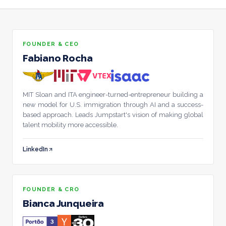
Preços
→
FOUNDER'S HUB
FOUNDER & CEO
Portfólio
Fabiano Rocha
Benefícios
MIT Sloan and ITA engineer-turned-entrepreneur building a
Parceiros
new model for U.S. immigration through AI and a success-
based approach. Leads Jumpstart's vision of making global
talent mobility more accessible.
Blog
LinkedIn
Newsletter
↗
Para empresas
FOUNDER & CRO
Bianca Junqueira
O time