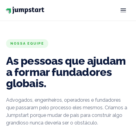
SOLUÇÃO
VISTOS
NOSSA EQUIPE
Capacidade extraordinária
O-1
As pessoas que ajudam
Investidor de tratado
E-2
a formar fundadores
globais.
Transferência intracompanhia
L-1
GREEN CARDS
Advogados, engenheiros, operadores e fundadores
Capacidade extraordinária
EB-1A
que passaram pelo processo eles mesmos. Criamos a
Jumpstart porque mudar de país para construir algo
National Interest Waiver
EB-2 NIW
grandioso nunca deveria ser o obstáculo.