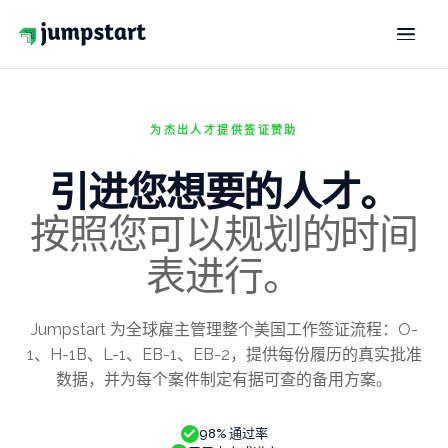
解决方案
为杰出人才提供签证赞助
工作签证
杰出人才
O-1
引进您想要的人才。
条约投资者
按照您可以规划的时间
E-2
表进行。
跨国公司调任
L-1
绿卡
Jumpstart 为全球雇主管理整个美国工作签证流程：O-
杰出人才
EB-1A
1、H-1B、L-1、EB-1、EB-2，提供每份履历的真实批准
数据，并为每个案件制定有据可查的备用方案。
国家利益豁免
EB-2 NIW
98% 通过率