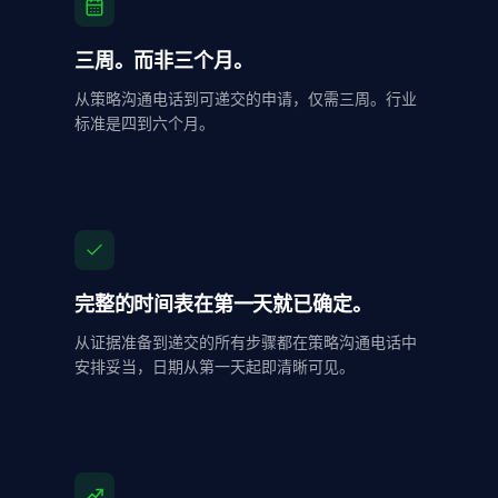
登录
三周。而非三个月。
从策略沟通电话到可递交的申请，仅需三周。行业
EN
·
EN
PT
·
PT-BR
ES
·
ES
中
·
ZH-CN
标准是四到六个月。
हि
·
HI
完整的时间表在第一天就已确定。
从证据准备到递交的所有步骤都在策略沟通电话中
安排妥当，日期从第一天起即清晰可见。