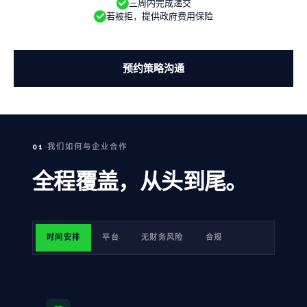
三周内完成递交
价格
→
若被拒，提供政府费用保险
FOUNDER'S HUB
预约策略沟通
投资组合
专属福利
合作伙伴
01
·
我们如何与企业合作
博客
全程覆盖，从头到尾。
电子周报
↗
时间安排
平台
无财务风险
合规
面向企业
团队