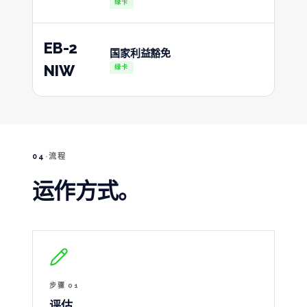
绿卡
EB-2
国家利益豁免
NIW
绿卡
04
·
流程
运作方式。
步骤 01
评估