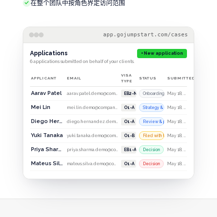
在整个团队中按角色界定访问范围
app.gojumpstart.com/cases
Applications
+ New application
6
applications submitted on behalf of your clients.
VISA
APPLICANT
EMAIL
STATUS
SUBMITTED
TYPE
Aarav Patel
aarav.patel.demo@companyx.example.com
May 18, 2026
EB2-NIW
Onboarding
Mei Lin
mei.lin.demo@companyx.example.com
May 18, 2026
O1-A
Strategy & docs
Diego Hernandez
diego.hernandez.demo@companyx.example.com
May 18, 2026
O1-A
Review & prep
Yuki Tanaka
yuki.tanaka.demo@companyx.example.com
May 18, 2026
O1-B
Filed with USCIS
Priya Sharma
priya.sharma.demo@companyx.example.com
May 18, 2026
EB1-A
Decision
Mateus Silva
mateus.silva.demo@companyx.example.com
May 18, 2026
O1-A
Decision