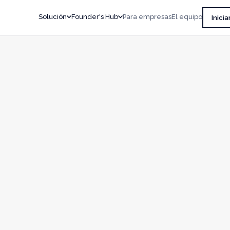
Solución
Founder's Hub
Para empresas
El equipo
Inicia
↗