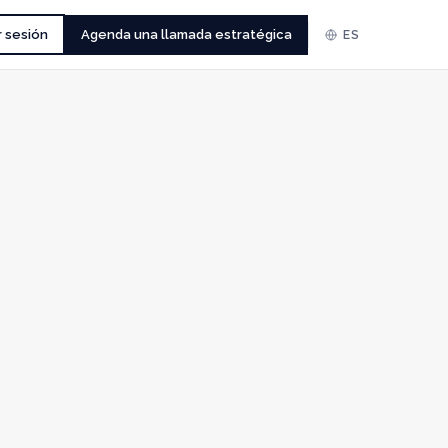
r sesión
Agenda una llamada estratégica
ES